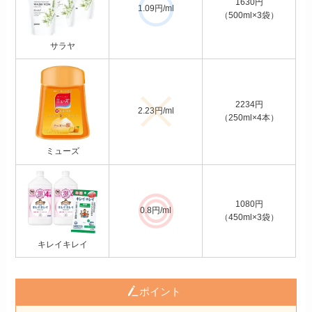
1630円
1.09円/ml
（500ml×3袋）
サラヤ
2234円
2.23円/ml
（250ml×4本）
ミューズ
1080円
0.8円/ml
（450ml×3袋）
キレイキレイ
ポイント