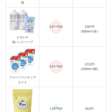
用
1387円
0.87円/ml
（800ml×2本）
ビオレU
泡ハンドソープ
1212円
0.81円/ml
（500ml×3袋）
ファーファメディア
エイド
1.45円/ml
652円