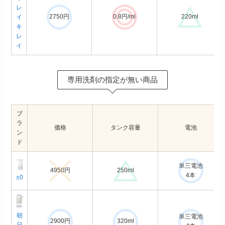
レ
2750円
0.8円/ml
220ml
イ
キ
レ
イ
専用洗剤の指定が無い商品
ブ
ラ
価格
タンク容量
電池
ン
ド
単三電池
4950円
250ml
4本
±0
朝
単三電池
2900円
320ml
日