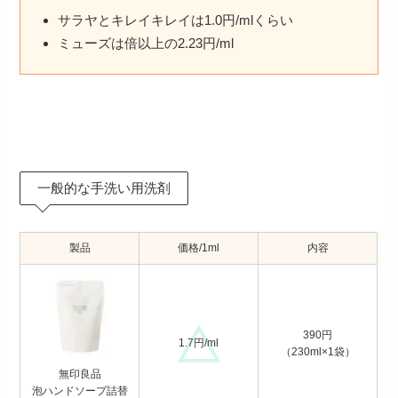
サラヤとキレイキレイは1.0円/mlくらい
ミューズは倍以上の2.23円/ml
一般的な手洗い用洗剤
製品
価格/1ml
内容
390円
1.7円/ml
（230ml×1袋）
無印良品
泡ハンドソープ詰替