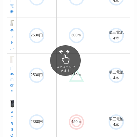
4本
電
器
モ
単三電池
2530円
300ml
ッ
4本
ト
ル
スクロールで
pl
きます
単三電池
us
2530円
250ml
4本
m
or
e
V
E
単三電池
2380円
450ml
R
4本
S
O