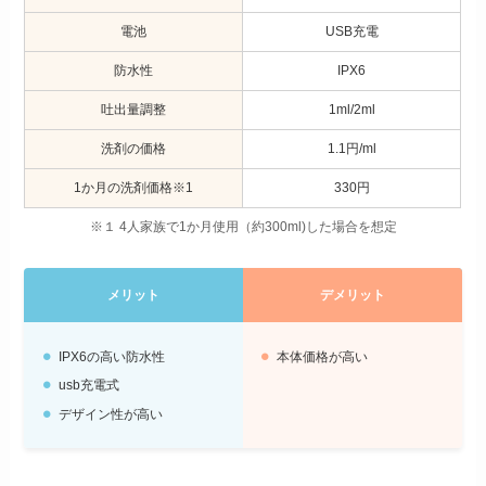
電池
USB充電
防水性
IPX6
吐出量調整
1ml/2ml
洗剤の価格
1.1円/ml
1か月の洗剤価格※1
330円
※１ 4人家族で1か月使用（約300ml)した場合を想定
メリット
デメリット
IPX6の高い防水性
本体価格が高い
usb充電式
デザイン性が高い