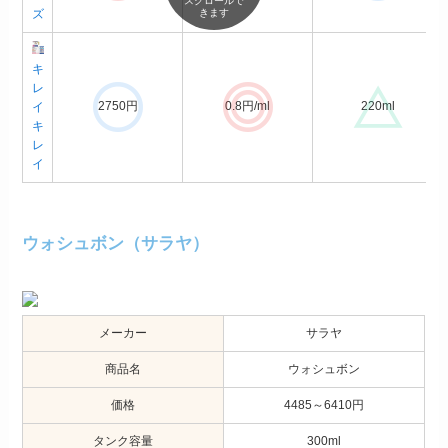
スクロールで
ズ
きます
キ
レ
2750円
0.8円/ml
220ml
イ
キ
レ
イ
ウォシュボン（サラヤ）
メーカー
サラヤ
商品名
ウォシュボン
価格
4485～6410円
タンク容量
300ml