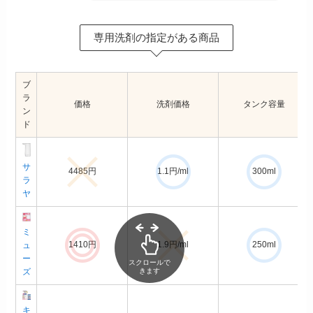
専用洗剤の指定がある商品
ブ
ラ
価格
洗剤価格
タンク容量
ン
ド
サ
4485円
1.1円/ml
300ml
ラ
ヤ
ミ
1410円
1.9円/ml
250ml
ュ
ー
スクロールで
ズ
きます
キ