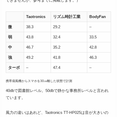
できませんが、参考までに掲載します。）
Taotronics
リズム時計工業
BodyFan
微
38.3
29.2
–
弱
43.8
32.4
33.5
中
46.7
35.2
42.8
強
49.2
41.8
46.3
ターボ
–
47.4
–
携帯扇風機からスマホを30㎝離した状態で計測
40dbで図書館レベル。50dbで静かな事務所レベルと言われ
ています。
風力の違いはあれど、Taotronics TT-HP025は音が大きいの