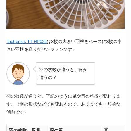
Taotronics TT-HP025
は3枚の大きい羽根をベースに3枚の小
さい羽根を織り交ぜたファンです。
羽の枚数が違うと、何が
違うの？
羽の枚数が違うと、下記のように風や音の特徴が変わりま
す。（羽の形状などでも変わるので、あくまでも一般的な
傾向です）
羽の枚数
風量
風の質
音