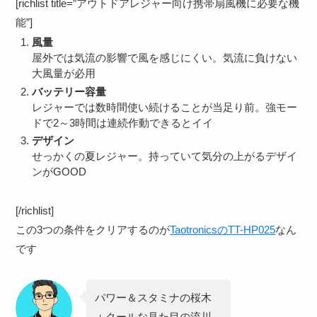
[richlist title=”アウトドアレジャー向け携帯扇風機に必要な機
能”]
風量
屋外では気流の影響で風を感じにくい。気流に負けない
大風量が必用
バッテリー容量
レジャーでは数時間使い続けることが当足り前。強モー
ドで2～3時間は連続作動できるとイイ
デザイン
せっかくの夏レジャー。持っていて気分の上がるデザイ
ンがGOOD
[/richlist]
この3つの条件をクリアするのが
TaotronicsのTT-HP025
なん
です
パワー＆スタミナの桜木
＋
クールな見た目の流川