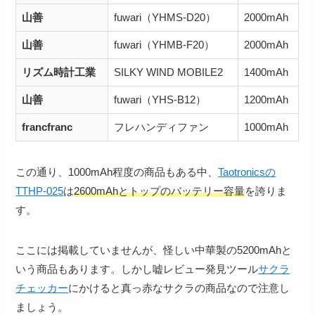
山善
fuwari（YHMS-D20）
2000mAh
山善
fuwari（YHMB-F20）
2000mAh
リズム時計工業
SILKY WIND MOBILE2
1400mAh
山善
fuwari（YHS-B12）
1200mAh
francfranc
フレハンディファン
1000mAh
この通り、1000mAh程度の商品もある中、
Taotronicsの
TTHP-025
は
2600mAhとトップのバッテリー容量
を誇りま
す。
ここには掲載していませんが、怪しい中華製の5200mAhと
いう商品もあります。しかし嘘レビュー発見ツール
サクラ
チェッカー
にかけると真っ赤なサクラの商品なので注意し
ましょう。