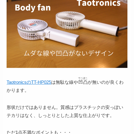
でこぼこ
TaotronicsのTT-HP025
は無駄な線や
凹凸
が無いのが良くわ
かります。
形状だけではありません。質感はプラスチックの安っぽい
テカリはなく、しっとりとした上質な仕上がりです。
ただ1点不満なポイントも・・・