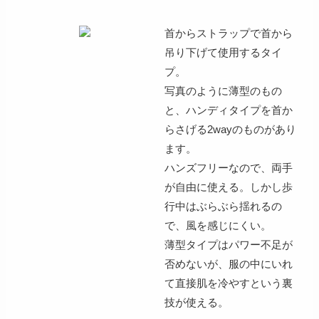
首からストラップで首から
吊り下げて使用するタイ
プ。
写真のように薄型のもの
と、ハンディタイプを首か
らさげる2wayのものがあり
ます。
ハンズフリーなので、
両手
が自由に使える
。しかし
歩
行中はぶらぶら揺れるの
で、風を感じにくい
。
薄型タイプは
パワー不足が
否めない
が、
服の中にいれ
て直接肌を冷やすという裏
技
が使える。