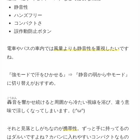
静音性
ハンズフリー
コンパクトさ
誤作動防止ボタン
電車やバスの車内では
風量よりも静音性を重視したい
です
ね。
『強モードで汗をひかせる』⇒ 『静音の弱から中モード』
に切り替えがおすすめ。
ごうおん
轟音
を響かせ続けると周囲から冷たい視線を浴び、違う意
味で涼しくなってしまいます。(;^ω^)
それと見落としがちなのが
携帯性
。ずっと手に持ってるの
はダルいですよね？カバンに入れやすいコンパクトなもの