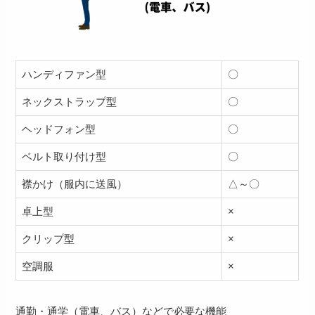
ハンディファン型
〇
ネックストラップ型
〇
ヘッドフォン型
〇
ベルト取り付け型
〇
襟かけ（服内に送風）
△～〇
卓上型
×
クリップ型
×
空調服
×
通勤・通学（電車、バス）などで必要な機能