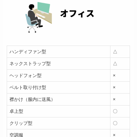
ハンディファン型
△
ネックストラップ型
△
ヘッドフォン型
×
ベルト取り付け型
×
襟かけ（服内に送風）
×
卓上型
〇
クリップ型
〇
空調服
×