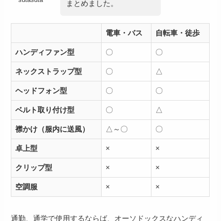
まとめました。
電車・バス
自転車・徒歩
ハンディファン型
〇
〇
ネックストラップ型
〇
△
ヘッドフォン型
〇
〇
ベルト取り付け型
〇
△
襟かけ（服内に送風）
△～〇
〇
卓上型
×
×
クリップ型
×
×
空調服
×
×
通勤、通学で使用するならば、オーソドックスなハンディ