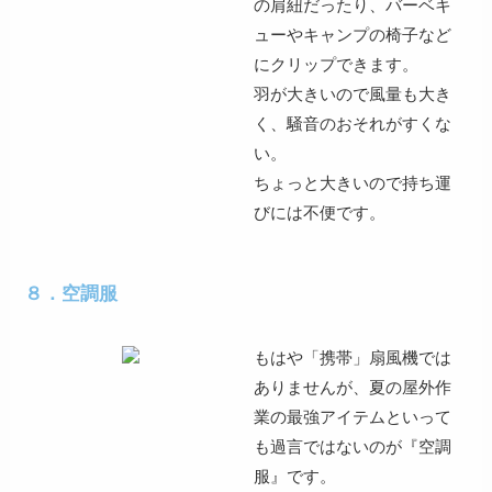
の肩紐だったり、バーベキ
ューやキャンプの椅子など
にクリップできます。
羽が大きいので
風量も大き
く
、
騒音のおそれがすくな
い
。
ちょっと大きいので
持ち運
びには不便
です。
８．空調服
もはや「携帯」扇風機では
ありませんが、
夏の屋外作
業の最強アイテム
といって
も過言ではないのが
『空調
服』
です。